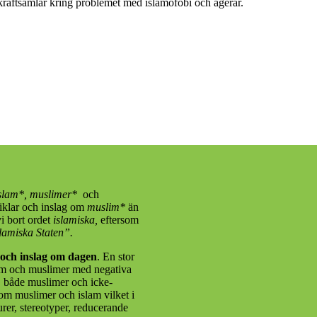
kraftsamlar kring problemet med islamofobi och agerar.
slam*, muslimer*
och
tiklar och inslag om
muslim*
än
 vi bort ordet
islamiska,
eftersom
slamiska Staten”.
 och inslag om dagen
. En stor
am och muslimer med negativa
e, både muslimer och icke-
om muslimer och islam vilket i
gurer, stereotyper, reducerande