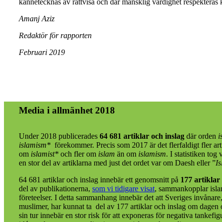
kännetecknas av rättvisa och där mänsklig värdighet respekteras 
Amanj Aziz
Redaktör för rapporten
Februari 2019
Media i allmänhet 2018
Under 2018 publicerades
64 681 artiklar och inslag
där orden
i
islamism*
förekommer. Precis som 2017 är det flerfaldigt fler ar
om
islamist*
och fler om
islam
än om
islamism
. I statistiken tog
en stor del av artiklarna med just det ordet var om Daesh eller ”
I
64 681 artiklar och inslag innebär ett genomsnitt på
177 artiklar
del av publikationerna,
som vi tidigare visat
, sammankopplar isl
företeelser. I detta sammanhang innebär det att Sveriges invånar
muslimer, har kunnat ta del av 177 artiklar och inslag om dagen 
sin tur innebär en stor risk för att exponeras för negativa tankefi