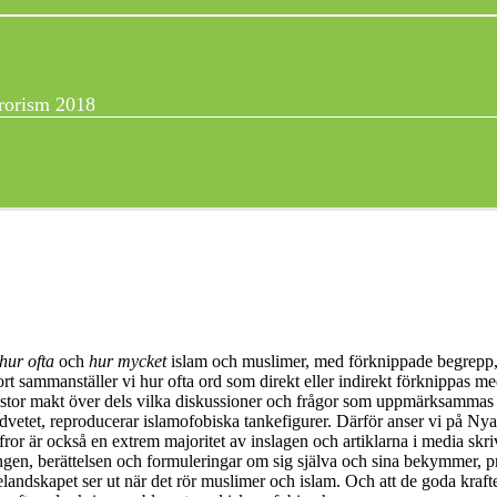
rrorism 2018
hur ofta
och
hur mycket
islam och muslimer, med förknippade begrepp, 
rt sammanställer vi hur ofta ord som direkt eller indirekt förknippas 
 stor makt över dels vilka diskussioner och frågor som uppmärksammas 
dvetet, reproducerar islamofobiska tankefigurer. Därför anser vi på Nyan
or är också en extrem majoritet av inslagen och artiklarna i media skr
ngen, berättelsen och formuleringar om sig själva och sina bekymmer, p
landskapet ser ut när det rör muslimer och islam. Och att de goda kraf