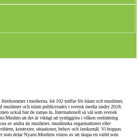
förekommer i medierna. 64 102 träffar för islam och muslimer,
med muslimer och islam publicerades i svensk media under 2018.
men också hur de ramas in. Internationell så väl som svensk
s:Muslim att det är viktigt att synliggöra i vilken omfattning
ivna av andra än muslimer, muslimska organisationer eller
roblem, kontexter, situationer, behov och önskemål. Vi hoppas
ter som delar Nyans:Muslims vision av att skapa en värld som