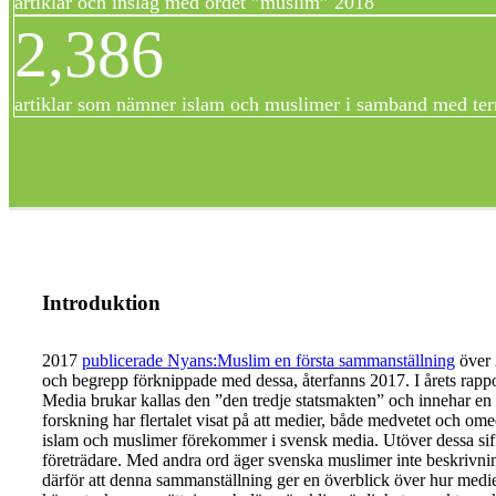
artiklar och inslag med ordet ”muslim” 2018
2,386
artiklar som nämner islam och muslimer i samband med te
Introduktion
2017
publicerade Nyans:Muslim en första sammanställning
över
och begrepp förknippade med dessa, återfanns 2017. I årets rappo
Media brukar kallas den ”den tredje statsmakten” och innehar en
forskning har flertalet visat på att medier, både medvetet och ome
islam och muslimer förekommer i svensk media. Utöver dessa siffr
företrädare. Med andra ord äger svenska muslimer inte beskrivni
därför att denna sammanställning ger en överblick över hur medie