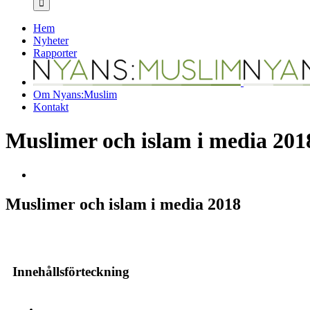
Hem
Nyheter
Rapporter
Om Nyans:Muslim
Kontakt
Muslimer och islam i media 201
Visa
större
bild
Muslimer och islam i media 2018
Innehållsförteckning