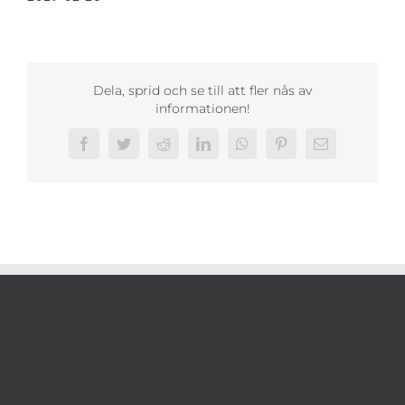
Dela, sprid och se till att fler nås av
informationen!
Facebook
Twitter
Reddit
LinkedIn
WhatsApp
Pinterest
E-
post