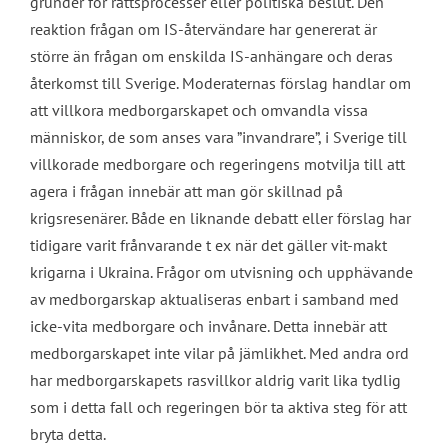
grunder för rättsprocesser eller politiska beslut. Den
reaktion frågan om IS-återvändare har genererat är
större än frågan om enskilda IS-anhängare och deras
återkomst till Sverige. Moderaternas förslag handlar om
att villkora medborgarskapet och omvandla vissa
människor, de som anses vara ”invandrare”, i Sverige till
villkorade medborgare och regeringens motvilja till att
agera i frågan innebär att man gör skillnad på
krigsresenärer. Både en liknande debatt eller förslag har
tidigare varit frånvarande t ex när det gäller vit-makt
krigarna i Ukraina. Frågor om utvisning och upphävande
av medborgarskap aktualiseras enbart i samband med
icke-vita medborgare och invånare. Detta innebär att
medborgarskapet inte vilar på jämlikhet. Med andra ord
har medborgarskapets rasvillkor aldrig varit lika tydlig
som i detta fall och regeringen bör ta aktiva steg för att
bryta detta.