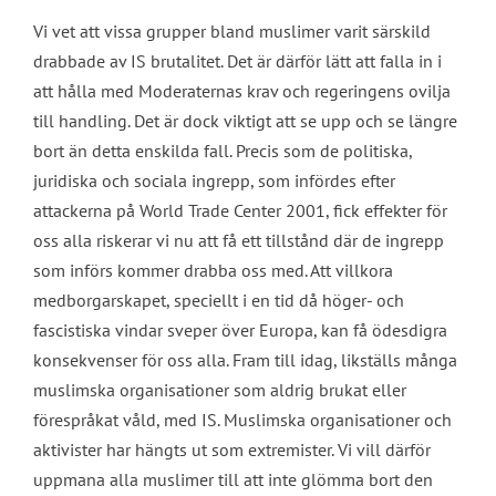
Vi vet att vissa grupper bland muslimer varit särskild
drabbade av IS brutalitet. Det är därför lätt att falla in i
att hålla med Moderaternas krav och regeringens ovilja
till handling. Det är dock viktigt att se upp och se längre
bort än detta enskilda fall. Precis som de politiska,
juridiska och sociala ingrepp, som infördes efter
attackerna på World Trade Center 2001, fick effekter för
oss alla riskerar vi nu att få ett tillstånd där de ingrepp
som införs kommer drabba oss med. Att villkora
medborgarskapet, speciellt i en tid då höger- och
fascistiska vindar sveper över Europa, kan få ödesdigra
konsekvenser för oss alla. Fram till idag, likställs många
muslimska organisationer som aldrig brukat eller
förespråkat våld, med IS. Muslimska organisationer och
aktivister har hängts ut som extremister. Vi vill därför
uppmana alla muslimer till att inte glömma bort den