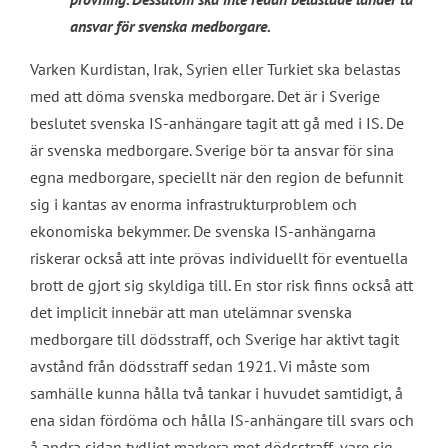
ansvar för svenska medborgare.
Varken Kurdistan, Irak, Syrien eller Turkiet ska belastas
med att döma svenska medborgare. Det är i Sverige
beslutet svenska IS-anhängare tagit att gå med i IS. De
är svenska medborgare. Sverige bör ta ansvar för sina
egna medborgare, speciellt när den region de befunnit
sig i kantas av enorma infrastrukturproblem och
ekonomiska bekymmer. De svenska IS-anhängarna
riskerar också att inte prövas individuellt för eventuella
brott de gjort sig skyldiga till. En stor risk finns också att
det implicit innebär att man utelämnar svenska
medborgare till dödsstraff, och Sverige har aktivt tagit
avstånd från dödsstraff sedan 1921. Vi måste som
samhälle kunna hålla två tankar i huvudet samtidigt, å
ena sidan fördöma och hålla IS-anhängare till svars och
å andra sidan tydligt markera mot dödsstraff, vare sig