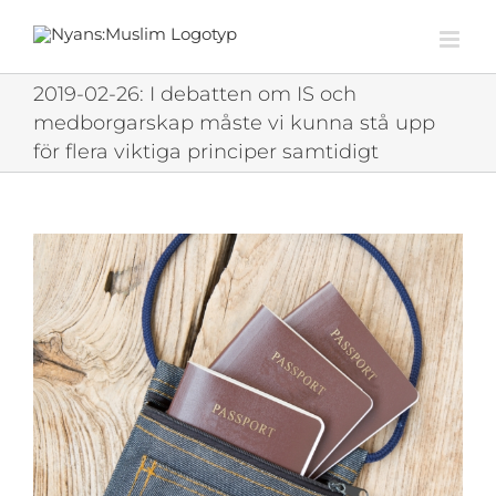
Fortsätt
till
innehållet
2019-02-26: I debatten om IS och
medborgarskap måste vi kunna stå upp
för flera viktiga principer samtidigt
Visa
större
bild