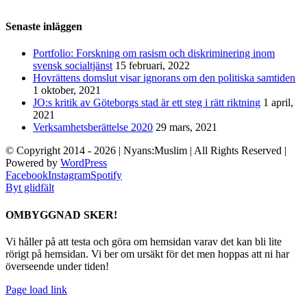
Senaste inläggen
Portfolio: Forskning om rasism och diskriminering inom
svensk socialtjänst
15 februari, 2022
Hovrättens domslut visar ignorans om den politiska samtiden
1 oktober, 2021
JO:s kritik av Göteborgs stad är ett steg i rätt riktning
1 april,
2021
Verksamhetsberättelse 2020
29 mars, 2021
© Copyright 2014 -
2026
| Nyans:Muslim | All Rights Reserved |
Powered by
WordPress
Facebook
Instagram
Spotify
Byt glidfält
OMBYGGNAD SKER!
Vi håller på att testa och göra om hemsidan varav det kan bli lite
rörigt på hemsidan. Vi ber om ursäkt för det men hoppas att ni har
överseende under tiden!
Page load link