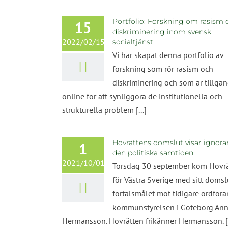
Portfolio: Forskning om rasism 
15
diskriminering inom svensk
2022/02/15
socialtjänst
Vi har skapat denna portfolio av
forskning som rör rasism och
diskriminering och som är tillgän
online för att synliggöra de institutionella och
strukturella problem [...]
Hovrättens domslut visar ignor
1
den politiska samtiden
2021/10/01
Torsdag 30 september kom Hovr
för Västra Sverige med sitt domslu
förtalsmålet mot tidigare ordföra
kommunstyrelsen i Göteborg Ann
Hermansson. Hovrätten frikänner Hermansson. [.