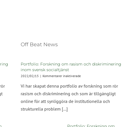
Off Beat News
ering
Portfolio: Forskning om rasism och diskriminering
inom svensk socialtjänst
för
2022/02/15
|
Kommentarer inaktiverade
Portfolio:
rör
Vi har skapat denna portfolio av forskning som rör
Forskning
om
gt
rasism och diskriminering och som är tillgängligt
rasism
online för att synliggöra de institutionella och
och
diskriminering
strukturella problem [...]
inom
svensk
socialtjänst
m
Portfolio: Forskning om