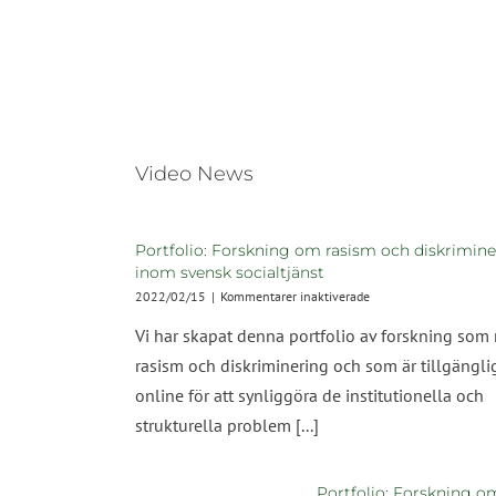
Video News
Portfolio: Forskning om rasism och diskrimin
inom svensk socialtjänst
för
2022/02/15
|
Kommentarer inaktiverade
Portfolio:
Vi har skapat denna portfolio av forskning som 
Forskning
om
rasism och diskriminering och som är tillgängli
rasism
online för att synliggöra de institutionella och
och
diskriminering
strukturella problem [...]
inom
svensk
socialtjänst
Portfolio: Forskning o