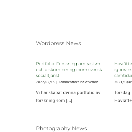
som finns inom
socialtjänsten i Sverige.
Notera att den forskning som
refereras till i vissa fall inte
enbart fokuserar [...]
Wordpress News
Portfolio: Forskning om rasism
Hovrätte
och diskriminering inom svensk
ignorans
socialtjänst
samtide
för
2022/02/15
|
Kommentarer inaktiverade
2021/10/0
Portfolio:
Vi har skapat denna portfolio av
Torsdag
Forskning
om
forskning som [...]
Hovrätten
rasism
och
diskriminering
inom
svensk
Photography News
socialtjänst