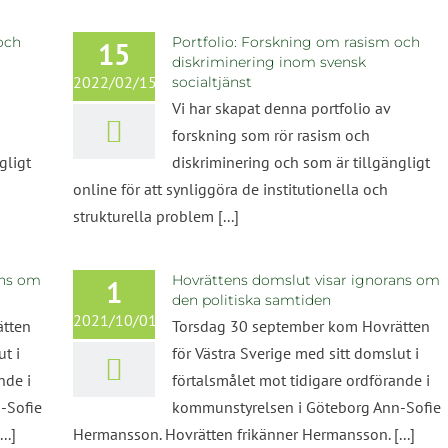
riktni
och
Portfolio: Forskning om rasism och
15
diskriminering inom svensk
2022/02/15
socialtjänst
Vi har skapat denna portfolio av
forskning som rör rasism och
gligt
diskriminering och som är tillgängligt
online för att synliggöra de institutionella och
strukturella problem [...]
ans om
Hovrättens domslut visar ignorans om
1
den politiska samtiden
2021/10/01
ätten
Torsdag 30 september kom Hovrätten
t i
för Västra Sverige med sitt domslut i
nde i
förtalsmålet mot tidigare ordförande i
-Sofie
kommunstyrelsen i Göteborg Ann-Sofie
..]
Hermansson. Hovrätten frikänner Hermansson. [...]