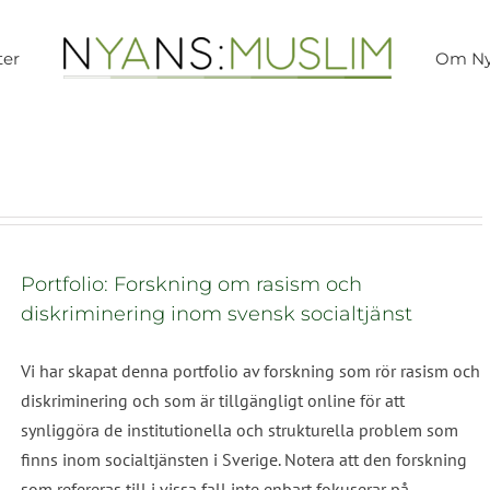
ter
Om Ny
Portfolio: Forskning om rasism och
diskriminering inom svensk socialtjänst
Vi har skapat denna portfolio av forskning som rör rasism och
diskriminering och som är tillgängligt online för att
synliggöra de institutionella och strukturella problem som
finns inom socialtjänsten i Sverige. Notera att den forskning
som refereras till i vissa fall inte enbart fokuserar på