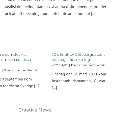
rasdiskriminering utan också andra diskrimineringsgrunder
och att all forskning inom fältet inte är inkluderat [...]
ns domslut visar
JO:s kritik av Göteborgs stad är
 om den politiska
ett steg i rätt riktning
n
för
2021/04/01
|
Kommentarer inaktiverade
JO:s
för
1
|
Kommentarer inaktiverade
Onsdag den 31 mars 2021 kom
kritik
Hovrättens
 30 september kom
av
domslut
Justiteombudsmannen, JO, svar
Göteb
visar
 för Västra Sverige [...]
[...]
stad
ignorans
är
om
ett
den
steg
politiska
i
samtiden
Creative News
rätt