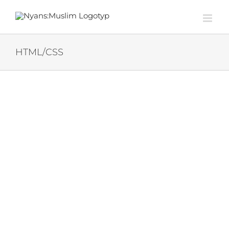
Fortsätt
till
innehållet
HTML/CSS