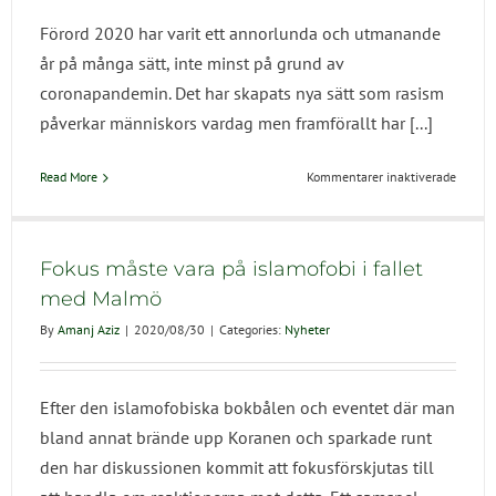
steg
Förord 2020 har varit ett annorlunda och utmanande
i
rätt
år på många sätt, inte minst på grund av
riktnin
coronapandemin. Det har skapats nya sätt som rasism
påverkar människors vardag men framförallt har [...]
för
Read More
Kommentarer inaktiverade
Verksa
2020
Fokus måste vara på islamofobi i fallet
med Malmö
By
Amanj Aziz
|
2020/08/30
|
Categories:
Nyheter
Efter den islamofobiska bokbålen och eventet där man
bland annat brände upp Koranen och sparkade runt
den har diskussionen kommit att fokusförskjutas till