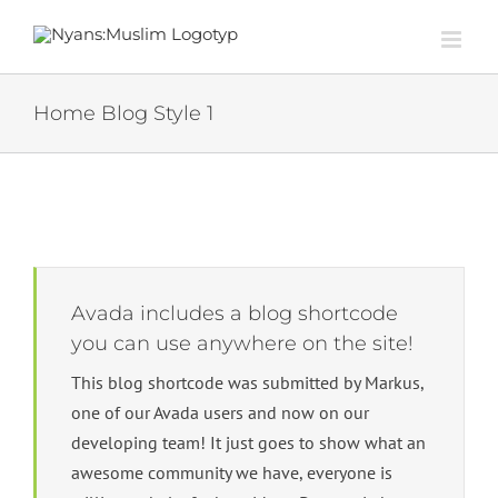
Hovrättens
Fortsätt
Portfolio:
domslut
JO:s kritik
till
Forskning om
visar
av
innehållet
rasism och
ignorans
Göteborgs
Home Blog Style 1
diskriminering
om den
stad är ett
inom svensk
politiska
steg i rätt
socialtjänst
samtiden
riktning
Avada includes a blog shortcode
you can use anywhere on the site!
This blog shortcode was submitted by Markus,
one of our Avada users and now on our
developing team! It just goes to show what an
awesome community we have, everyone is