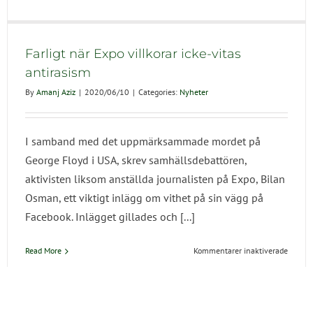
Portfol
Institu
utmani
hos
Farligt när Expo villkorar icke-vitas
ordnin
antirasism
By
Amanj Aziz
|
2020/06/10
|
Categories:
Nyheter
I samband med det uppmärksammade mordet på
George Floyd i USA, skrev samhällsdebattören,
aktivisten liksom anställda journalisten på Expo, Bilan
Osman, ett viktigt inlägg om vithet på sin vägg på
Facebook. Inlägget gillades och [...]
för
Read More
Kommentarer inaktiverade
Farligt
när
Expo
villkor
#BlackLivesMatter