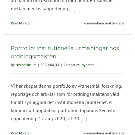
att handla om reaktionerna mot detta. Ett samspel
mellan medias rapportering [...]
för
Read More
Kommentarer inaktiverade
Fokus
måste
vara
på
Portfolio: Institutionella utmaningar hos
islamo
ordningsmakten
i
By
NyansMuslim
|
2020/08/11
|
Categories:
Nyheter
fallet
med
Malmö
Vi har skapat denna portfolio av vittnesmål, forskning,
reportage och artiklar som rör ordningsmaktens våld
för att synliggöra det institutionella problemet. Vi
kommer att uppdatera portfolion löpande. Senaste
uppdatering: 12 aug 2020, 21:30 [...]
för
Read More
Kommentarer inaktiverade