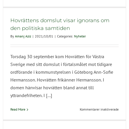
Portfol
Forskn
om
rasism
Hovrättens domslut visar ignorans om
och
den politiska samtiden
diskrim
By
Amanj Aziz
|
2021/10/01
|
Categories:
Nyheter
inom
svensk
socialt
Torsdag 30 september kom Hovrätten för Västra
Sverige med sitt domslut i förtalsmålet mot tidigare
ordförande i kommunstyrelsen i Göteborg Ann-Sofie
Hermansson. Hovrätten frikänner Hermansson. I
domen hänvisar hovrätten bland annat till
yttrandefriheten. I [...]
för
Read More
Kommentarer inaktiverade
Hovrät
domslu
visar