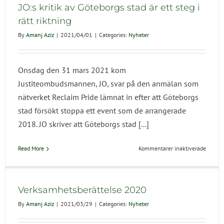
ignora
JO:s kritik av Göteborgs stad är ett steg i
om
rätt riktning
den
By
Amanj Aziz
|
2021/04/01
|
Categories:
Nyheter
politis
samtid
Onsdag den 31 mars 2021 kom
Justiteombudsmannen, JO, svar på den anmälan som
nätverket Reclaim Pride lämnat in efter att Göteborgs
stad försökt stoppa ett event som de arrangerade
2018. JO skriver att Göteborgs stad [...]
för
Read More
Kommentarer inaktiverade
JO:s
kritik
av
Götebo
Verksamhetsberättelse 2020
stad
By
Amanj Aziz
|
2021/03/29
|
Categories:
Nyheter
är
ett