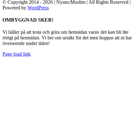
© Copyright 2014 -
2026
| Nyans:Muslim | All Rights Reserved |
Powered by
WordPress
Facebook
Instagram
Spotify
Byt
OMBYGGNAD SKER!
glidfält
Vi håller på att testa och göra om hemsidan varav det kan bli lite
rörigt på hemsidan. Vi ber om ursäkt för det men hoppas att ni har
överseende under tiden!
Page load link