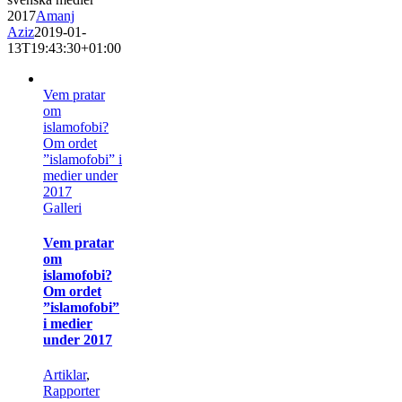
2017
Amanj
Aziz
2019-01-
13T19:43:30+01:00
Vem pratar
om
islamofobi?
Om ordet
”islamofobi” i
medier under
2017
Galleri
Vem pratar
om
islamofobi?
Om ordet
”islamofobi”
i medier
under 2017
Artiklar
,
Rapporter