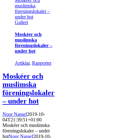
Moskéer och
muslimska
föreningslokaler –
under hot
Galleri
Moskéer och
muslimska
föreningslokaler –
under hot
Artiklar
,
Rapporter
Moskéer och
muslimska
föreningslokaler
– under hot
Noor Nassef
2019-10-
04T21:39:51+01:00
Moskéer och muslimska
föreningslokaler – under
hot
Noor Nassef
2019-10-