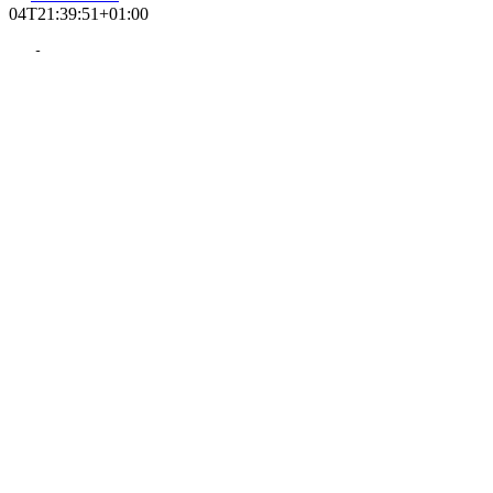
04T21:39:51+01:00
Sammanställning av
slöjdebatten 2008-
2015
Galleri
Sammanställning av
slöjdebatten 2008-
2015
Artiklar
,
Rapporter
Sammanställning
av slöjdebatten
2008-2015
Amanj Aziz
2019-06-
11T02:14:00+01:00
Sammanställning av
slöjdebatten 2008-
2015
Amanj Aziz
2019-06-