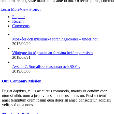
enim ornare nisi, vitae mattis nulla ante id dui. Ut lectus purus, commod
Learn More
View Project
Popular
Recent
Comments
Moskéer och muslimska föreningslokaler – under hot
2017/09/29
Viktigare än någonsin att fortsätta bekämpa rasism
2019/03/21
Avsnitt 7: Somaliska diasporan och SSYL
2019/03/08
Our Company Mission
Fugiat dapibus, tellus ac cursus commodo, mauris sit condim eser
ntumsi nibh, uum a justo vitaes amet risus amets un. Posi sectetut
amet fermntum orem ipsum quia dolor sit amet, consectetur, adipisci
velit, sed quia nons.